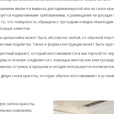
ением является вывеска для парикмахерской или на салон крас
руется нормативными требованиями, а размещение на фасадах 
 то, что поверхность обращена к тротуарам и видна пешеходам 
больше клиентов.
ли-кронштейна может быть абсолютно любой, от обычной пласт
антами подсветки. Также и форма конструкции может быть кругл
джетный вариант, который изготавливается в мастерской по ч
мы и сечения соединяются с помощью винтов или электросварк
ывески остались в прошлом и сегодня используются исключител
двери слона красоты, которую обычно изготавливают и устана
для салона красоты,
фильных компаниях,