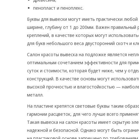
пенопласт и пеноплекс.
Буквы для вывески могут иметь практически любой
ширине, глубину от 1 до 200мм. Важен правильный 
креплений, в качестве которых могут использовать
для букв небольшого веса двусторонний скотч и кл
Салон красоты вывеска на подложке является непл
оптимальным сочетанием эффективности для прим
суток и стоимости, которая будет ниже, чем у от
конструкций. В качестве основы могут использова
высокой прочностью и влагостойкостью — наиболее
металл.
На пластине крепятся световые буквы таким образ
гармонии расцветок, для чего лучше всего применя
Такая вывеска на салон красоты имеет скрытую эл
надежной и безопасной. Однако могут быть ограни
на пластиковой основе запрещено по требованиям