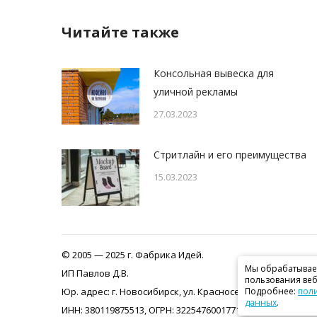
Читайте также
Консольная вывеска для
уличной рекламы
27.03.2023
Стритлайн и его преимущества
15.03.2023
© 2005 — 2025 г. Фабрика Идей.
Мы обрабатываем
ИП Павлов Д.В.
пользования веб
Юр. адрес: г. Новосибирск, ул. Красносельская, дом 6/1, к
Подробнее:
поли
данных
.
ИНН: 380119875513, ОГРН: 322547600177162 Ул. Гаранина 