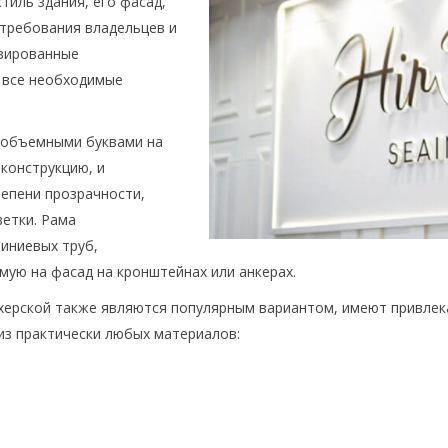
тиль здания, его фасад,
 требования владельцев и
изированные
 все необходимые
с объемными буквами на
конструкцию, и
тепени прозрачности,
етки. Рама
иниевых труб,
мую на фасад на кронштейнах или анкерах.
херской также являются популярным вариантом, имеют привлек
из практически любых материалов: