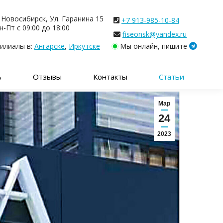
. Новосибирск, Ул. Гаранина 15
+7 913-985-10-84
н-Пт с 09:00 до 18:00
fiseonsk@yandex.ru
илиалы в:
Ангарске
,
Иркутске
Мы онлайн, пишите
ь
Отзывы
Контакты
Статьи
Мар
24
2023