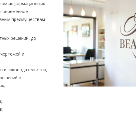
твом информационных
 современное
овным преимуществам
тных решений, до
 чертежей и
в и законодательства,
зрешений в
ях;
;
и;