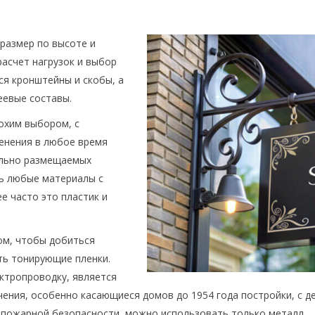
 размер по высоте и
расчет нагрузок и выбор
ся кронштейны и скобы, а
еевые составы.
охим выбором, с
енения в любое время
дельно размещаемых
ть любые материалы с
 часто это пластик и
ом, чтобы добиться
ть тонирующие пленки.
ектропроводку, является
чения, особенно касающиеся домов до 1954 года постройки, с 
 пожарной безопасности, можно использовать только металл.